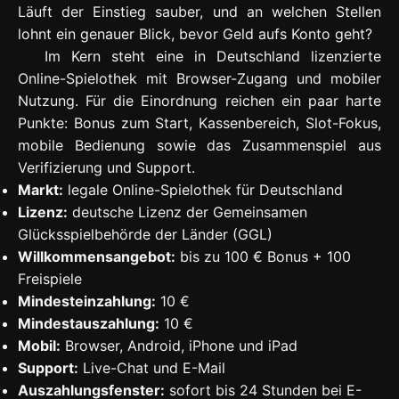
Läuft der Einstieg sauber, und an welchen Stellen
lohnt ein genauer Blick, bevor Geld aufs Konto geht?
Im Kern steht eine in Deutschland lizenzierte
Online-Spielothek mit Browser-Zugang und mobiler
Nutzung. Für die Einordnung reichen ein paar harte
Punkte: Bonus zum Start, Kassenbereich, Slot-Fokus,
mobile Bedienung sowie das Zusammenspiel aus
Verifizierung und Support.
Markt:
legale Online-Spielothek für Deutschland
Lizenz:
deutsche Lizenz der Gemeinsamen
Glücksspielbehörde der Länder (GGL)
Willkommensangebot:
bis zu 100 € Bonus + 100
Freispiele
Mindesteinzahlung:
10 €
Mindestauszahlung:
10 €
Mobil:
Browser, Android, iPhone und iPad
Support:
Live-Chat und E-Mail
Auszahlungsfenster:
sofort bis 24 Stunden bei E-