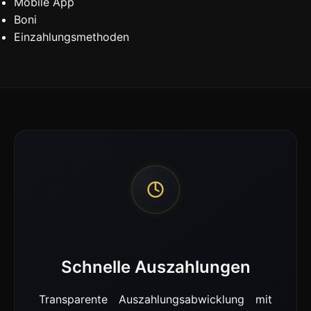
Mobile App
Boni
Einzahlungsmethoden
Schnelle Auszahlungen
Transparente Auszahlungsabwicklung mit