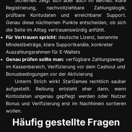
Sicherheit zeigt sich aber auch im Betrieb: klare
Registrierung, nachvollziehbare Zahlungslogik,
prüfbare Kontodaten und erreichbarer Support.
Genau diese nüchternen Punkte entscheiden, ob sich
die Seite im Alltag vertrauenswürdig anfühlt.
Für Vertrauen spricht:
deutsche Lizenz, benannte
Mindestbeträge, klare Supportkanäle, konkreter
Auszahlungsrahmen für E-Wallets
Genau prüfen sollte man:
verfügbare Zahlungswege
im Kassenbereich, Verifizierung vor dem Cashout und
Bonusbedingungen vor der Aktivierung
Unterm Strich wirkt StarGames rechtlich sauber
aufgestellt. Reibung entsteht eher dann, wenn
Kontodaten ungenau gepflegt werden oder Nutzer
Bonus und Verifizierung erst im Nachhinein sortieren
wollen.
Häufig gestellte Fragen