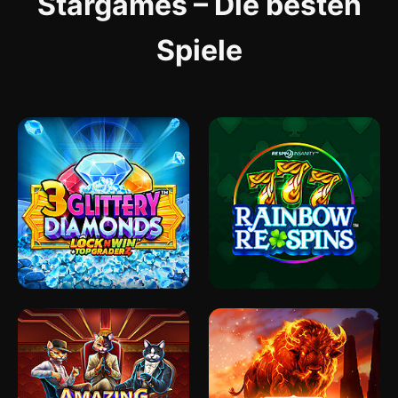
Stargames – Die besten
Spiele