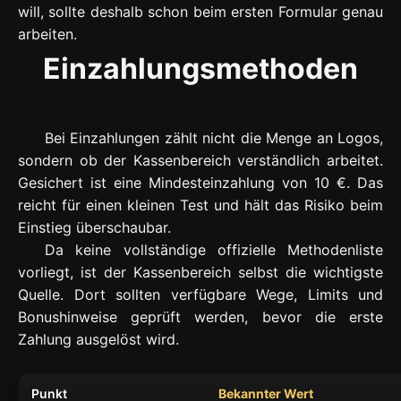
will, sollte deshalb schon beim ersten Formular genau
arbeiten.
Einzahlungsmethoden
Bei Einzahlungen zählt nicht die Menge an Logos,
sondern ob der Kassenbereich verständlich arbeitet.
Gesichert ist eine Mindesteinzahlung von 10 €. Das
reicht für einen kleinen Test und hält das Risiko beim
Einstieg überschaubar.
Da keine vollständige offizielle Methodenliste
vorliegt, ist der Kassenbereich selbst die wichtigste
Quelle. Dort sollten verfügbare Wege, Limits und
Bonushinweise geprüft werden, bevor die erste
Zahlung ausgelöst wird.
Punkt
Bekannter Wert