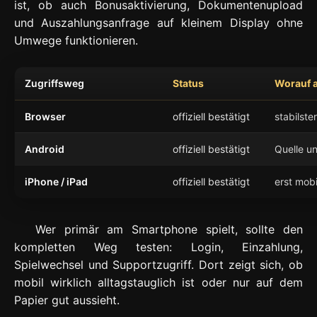
ist, ob auch Bonusaktivierung, Dokumentenupload
und Auszahlungsanfrage auf kleinem Display ohne
Umwege funktionieren.
Zugriffsweg
Status
Worauf 
Browser
offiziell bestätigt
stabilst
Android
offiziell bestätigt
Quelle u
iPhone / iPad
offiziell bestätigt
erst mob
Wer primär am Smartphone spielt, sollte den
kompletten Weg testen: Login, Einzahlung,
Spielwechsel und Supportzugriff. Dort zeigt sich, ob
mobil wirklich alltagstauglich ist oder nur auf dem
Papier gut aussieht.