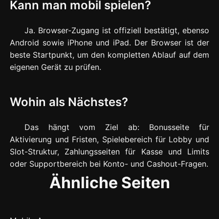
Kann man mobil spielen?
Ja. Browser-Zugang ist offiziell bestätigt, ebenso
Android sowie iPhone und iPad. Der Browser ist der
beste Startpunkt, um den kompletten Ablauf auf dem
eigenen Gerät zu prüfen.
Wohin als Nächstes?
Das hängt vom Ziel ab: Bonusseite für
Aktivierung und Fristen, Spielebereich für Lobby und
Slot-Struktur, Zahlungsseiten für Kasse und Limits
oder Supportbereich bei Konto- und Cashout-Fragen.
Ähnliche Seiten