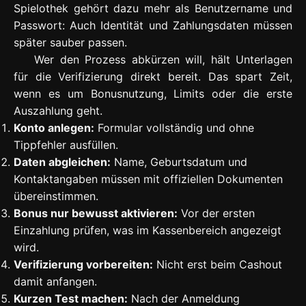
Spielothek gehört dazu mehr als Benutzername und
Passwort: Auch Identität und Zahlungsdaten müssen
später sauber passen.
Wer den Prozess abkürzen will, hält Unterlagen
für die Verifizierung direkt bereit. Das spart Zeit,
wenn es um Bonusnutzung, Limits oder die erste
Auszahlung geht.
Konto anlegen:
Formular vollständig und ohne
Tippfehler ausfüllen.
Daten abgleichen:
Name, Geburtsdatum und
Kontaktangaben müssen mit offiziellen Dokumenten
übereinstimmen.
Bonus nur bewusst aktivieren:
Vor der ersten
Einzahlung prüfen, was im Kassenbereich angezeigt
wird.
Verifizierung vorbereiten:
Nicht erst beim Cashout
damit anfangen.
Kurzen Test machen:
Nach der Anmeldung