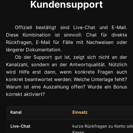
Kundensupport
Offiziell bestätigt sind Live-Chat und E-Mail.
Diese Kombination ist sinnvoll: Chat für direkte
Rückfragen, E-Mail für Fälle mit Nachweisen oder
längerer Dokumentation.
Ob der Support gut ist, zeigt sich nicht an der
Kanalzahl, sondern an der Antwortqualität. Nützlich
wird Hilfe erst dann, wenn konkrete Fragen auch
konkret beantwortet werden: Welche Unterlage fehlt?
Warum ist eine Auszahlung offen? Wurde ein Bonus
korrekt aktiviert?
Kanal
Einsatz
Live-Chat
kurze Rückfragen zu Konto od
Kasse