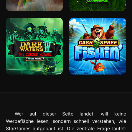
Wer auf dieser Seite landet, will keine
Werbefläche lesen, sondern schnell verstehen, wie
StarGames aufgebaut ist. Die zentrale Frage lautet: